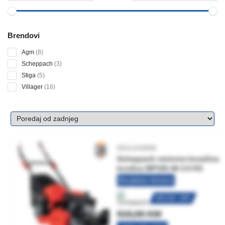
Brendovi
8
Agm
8
products
3
Scheppach
3
products
5
Stiga
5
products
16
Villager
16
products
5911244906
Scheppach motorna kosačica
kosilica MP150-46 3.5 KS
Besplatna dostava
AKCIJA -10%
519,00
KM