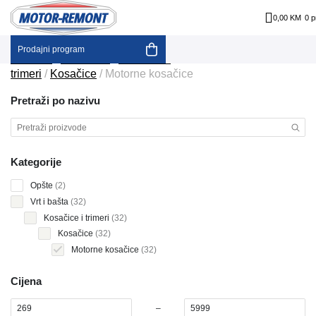
0,00 KM
0 p
Prodajni program
Skip
Početna
/
Vrt i bašta
/
Kosačice i
to
trimeri
/
Kosačice
/ Motorne kosačice
content
Pretraži po nazivu
Kategorije
2
Opšte
2
products
32
Vrt i bašta
32
products
32
Kosačice i trimeri
32
products
32
Kosačice
32
products
32
Motorne kosačice
32
products
Cijena
–