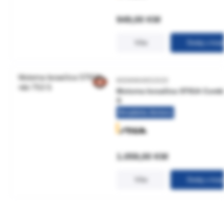
949,00
KM
Više
Dodaj u kor
8008984852020
Motorna kosačica STIGA Combi
S
Besplatna dostava
1.059,00
KM
Više
Dodaj u kor